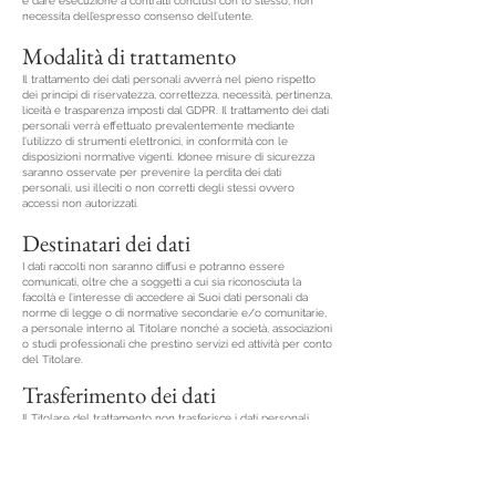
e dare esecuzione a contratti conclusi con lo stesso, non
necessita dell’espresso consenso dell’utente.
Modalità di trattamento
Il trattamento dei dati personali avverrà nel pieno rispetto
dei principi di riservatezza, correttezza, necessità, pertinenza,
liceità e trasparenza imposti dal GDPR. Il trattamento dei dati
personali verrà effettuato prevalentemente mediante
l’utilizzo di strumenti elettronici, in conformità con le
disposizioni normative vigenti. Idonee misure di sicurezza
saranno osservate per prevenire la perdita dei dati
personali, usi illeciti o non corretti degli stessi ovvero
accessi non autorizzati.
Destinatari dei dati
I dati raccolti non saranno diffusi e potranno essere
comunicati, oltre che a soggetti a cui sia riconosciuta la
facoltà e l’interesse di accedere ai Suoi dati personali da
norme di legge o di normative secondarie e/o comunitarie,
a personale interno al Titolare nonché a società, associazioni
o studi professionali che prestino servizi ed attività per conto
del Titolare.
Trasferimento dei dati
Il Titolare del trattamento non trasferisce i dati personali
dell'interessato in paesi terzi o a organizzazioni
internazionali. Tuttavia, si riserva la possibilità di utilizzare
servizi in cloud; nel qual caso, i fornitori dei servizi saranno
selezionati tra coloro che forniscono garanzie adeguate, così
come previsto dall'art. 46 GDPR 679/16.