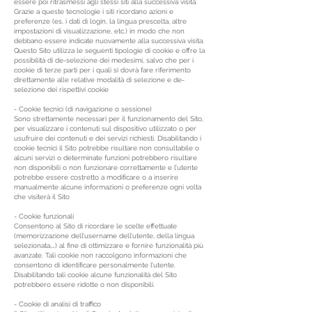
essere poi ritrasmessi agli stessi siti alla successiva visita.
Grazie a queste tecnologie i siti ricordano azioni e
preferenze (es. i dati di login, la lingua prescelta, altre
impostazioni di visualizzazione, etc.) in modo che non
debbano essere indicate nuovamente alla successiva visita.
Questo Sito utilizza le seguenti tipologie di cookie e offre la
possibilità di de-selezione dei medesimi, salvo che per i
cookie di terze parti per i quali si dovrà fare riferimento
direttamente alle relative modalità di selezione e de-
selezione dei rispettivi cookie
- Cookie tecnici (di navigazione o sessione)
Sono strettamente necessari per il funzionamento del Sito,
per visualizzare i contenuti sul dispositivo utilizzato o per
usufruire dei contenuti e dei servizi richiesti. Disabilitando i
cookie tecnici il Sito potrebbe risultare non consultabile o
alcuni servizi o determinate funzioni potrebbero risultare
non disponibili o non funzionare correttamente e l’utente
potrebbe essere costretto a modificare o a inserire
manualmente alcune informazioni o preferenze ogni volta
che visiterà il Sito
- Cookie funzionali
Consentono al Sito di ricordare le scelte effettuate
(memorizzazione dell’username dell’utente, della lingua
selezionata,…) al fine di ottimizzare e fornire funzionalità più
avanzate. Tali cookie non raccolgono informazioni che
consentono di identificare personalmente l’utente.
Disabilitando tali cookie alcune funzionalità del Sito
potrebbero essere ridotte o non disponibili.
- Cookie di analisi di traffico