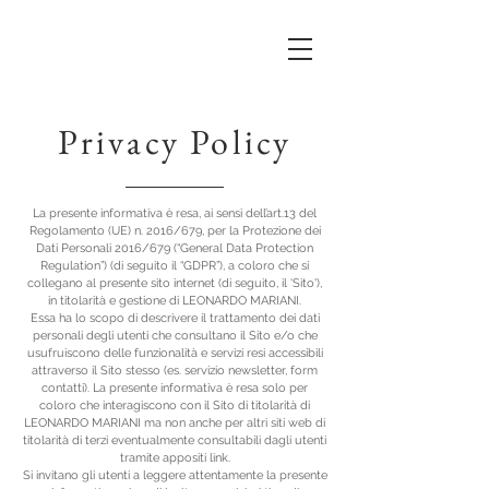
Privacy Policy
La presente informativa è resa, ai sensi dell’art.13 del
Regolamento (UE) n. 2016/679, per la Protezione dei
Dati Personali 2016/679 (“General Data Protection
Regulation”) (di seguito il “GDPR”), a coloro che si
collegano al presente sito internet (di seguito, il 'Sito'),
in titolarità e gestione di LEONARDO MARIANI.
Essa ha lo scopo di descrivere il trattamento dei dati
personali degli utenti che consultano il Sito e/o che
usufruiscono delle funzionalità e servizi resi accessibili
attraverso il Sito stesso (es. servizio newsletter, form
contatti). La presente informativa è resa solo per
coloro che interagiscono con il Sito di titolarità di
LEONARDO MARIANI ma non anche per altri siti web di
titolarità di terzi eventualmente consultabili dagli utenti
tramite appositi link.
Si invitano gli utenti a leggere attentamente la presente