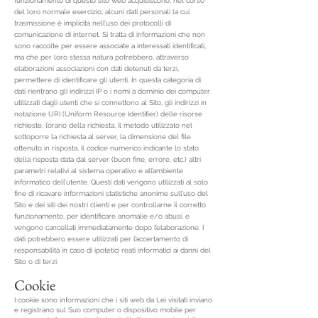
funzionamento di questo sito web acquisiscono, nel corso
del loro normale esercizio, alcuni dati personali la cui
trasmissione è implicita nell’uso dei protocolli di
comunicazione di internet. Si tratta di informazioni che non
sono raccolte per essere associate a interessati identificati,
ma che per loro stessa natura potrebbero, attraverso
elaborazioni associazioni con dati detenuti da terzi,
permettere di identificare gli utenti. In questa categoria di
dati rientrano gli indirizzi IP o i nomi a dominio dei computer
utilizzati dagli utenti che si connettono al Sito, gli indirizzi in
notazione URI (Uniform Resource Identifier) delle risorse
richieste, l’orario della richiesta, il metodo utilizzato nel
sottoporre la richiesta al server, la dimensione del file
ottenuto in risposta, il codice numerico indicante lo stato
della risposta data dal server (buon fine, errore, etc.) altri
parametri relativi al sistema operativo e all’ambiente
informatico dell’utente. Questi dati vengono utilizzati al solo
fine di ricavare informazioni statistiche anonime sull’uso del
Sito e dei siti dei nostri clienti e per controllarne il corretto
funzionamento, per identificare anomalie e/o abusi, e
vengono cancellati immediatamente dopo l’elaborazione. I
dati potrebbero essere utilizzati per l’accertamento di
responsabilità in caso di ipotetici reati informatici ai danni del
Sito o di terzi.
Cookie
I cookie sono informazioni che i siti web da Lei visitati inviano
e registrano sul Suo computer o dispositivo mobile per