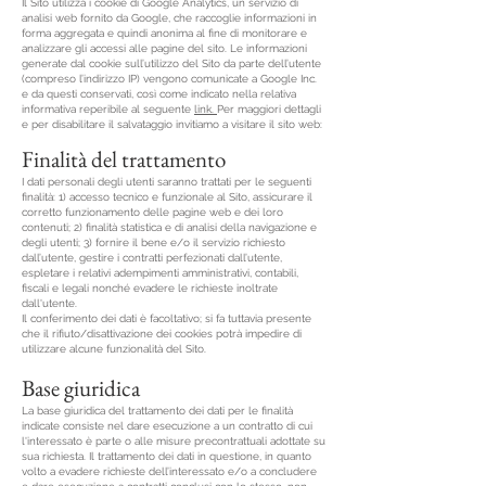
Il Sito utilizza i cookie di Google Analytics, un servizio di
analisi web fornito da Google, che raccoglie informazioni in
forma aggregata e quindi anonima al fine di monitorare e
analizzare gli accessi alle pagine del sito. Le informazioni
generate dal cookie sull’utilizzo del Sito da parte dell’utente
(compreso l’indirizzo IP) vengono comunicate a Google Inc.
e da questi conservati, così come indicato nella relativa
informativa reperibile al seguente
link.
Per maggiori dettagli
e per disabilitare il salvataggio invitiamo a visitare il sito web:
Finalità del trattamento
I dati personali degli utenti saranno trattati per le seguenti
finalità: 1) accesso tecnico e funzionale al Sito, assicurare il
corretto funzionamento delle pagine web e dei loro
contenuti; 2) finalità statistica e di analisi della navigazione e
degli utenti; 3) fornire il bene e/o il servizio richiesto
dall’utente, gestire i contratti perfezionati dall’utente,
espletare i relativi adempimenti amministrativi, contabili,
fiscali e legali nonché evadere le richieste inoltrate
dall'utente.
Il conferimento dei dati è facoltativo; si fa tuttavia presente
che il rifiuto/disattivazione dei cookies potrà impedire di
utilizzare alcune funzionalità del Sito.
Base giuridica
La base giuridica del trattamento dei dati per le finalità
indicate consiste nel dare esecuzione a un contratto di cui
l'interessato è parte o alle misure precontrattuali adottate su
sua richiesta. Il trattamento dei dati in questione, in quanto
volto a evadere richieste dell’interessato e/o a concludere