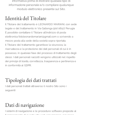
informativa prima di inoltrare qualsiasi tipo di
informazione personale e/o compilare qualunque
modulo elettronico presente sul Sito.
Identità del Titolare
Il Titolare del trattamento è LEONARDO MARIANI, con sede
legale e del trattamento in Via Gallenga 50d 06127 Perugia
È possibile contattare il Titolare all’indirizzo di posta
elettronica
fotoleonardomariani@gmail.com
o scrivendo a
mezzo posta alla sede della società sopra riportata.
Il Titolare del trattamento garantisce la sicurezza, la
riservatezza e la protezione dei dati personali di cui è in
possesso, in qualsiasi fase del processo di trattamento degli
stessi. I dati personali raccolti vengono utilizzati nel rispetto
dei principi di liceità, correttezza, trasparenza e pertinenza e
in conformità al GDPR.
Tipologia dei dati trattati
I dati personali trattati attraverso il nostro Sito sono i
seguenti
Dati di navigazione
I sistemi di navigazione e le procedure software preposte al